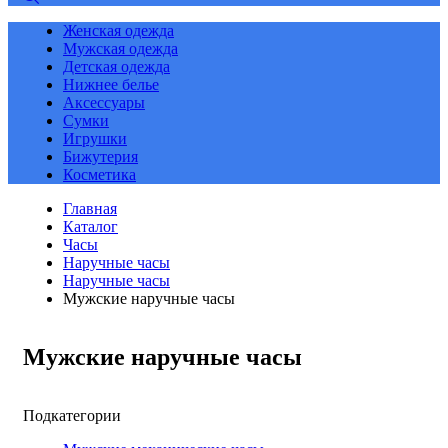
Женская одежда
Мужская одежда
Детская одежда
Нижнее белье
Аксессуары
Сумки
Игрушки
Бижутерия
Косметика
Главная
Каталог
Часы
Наручные часы
Наручные часы
Мужские наручные часы
Мужские наручные часы
Подкатегории