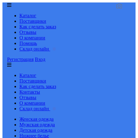
Каталог
Поставщики
Как сделать заказ
Отзывы
О компании
Помощь
Склад онлайн
Регистрация
Вход
Каталог
Поставщики
Как сделать заказ
Контакты
Отзывы
О компании
Склад онлайн
Женская одежда
Мужская одежда
Детская одежда
Нижнее белье