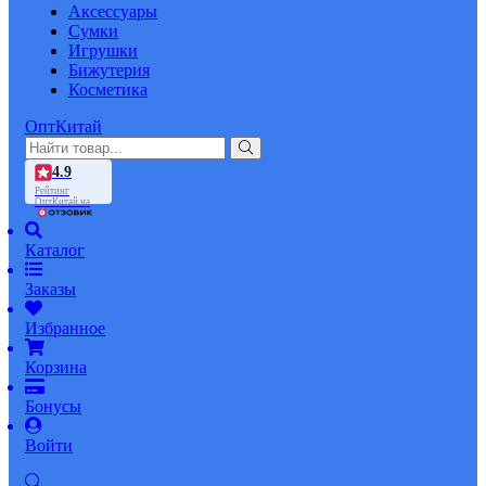
Аксессуары
Сумки
Игрушки
Бижутерия
Косметика
ОптКитай
4.9
Рейтинг
ОптКитай на
Каталог
Заказы
Избранное
Корзина
Бонусы
Войти