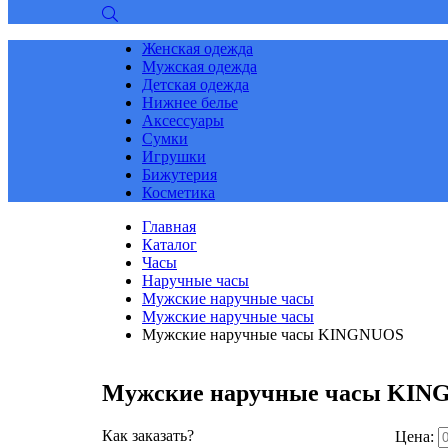
Женская одежда
Мужская одежда
Детская одежда
Нижнее белье
Аксессуары
Сумки
Игрушки
Бижутерия
Косметика
Главная
Каталог
Часы
Наручные часы
Мужские наручные часы
Мужские наручные часы
Мужские наручные часы KINGNUOS
Мужские наручные часы KIN
Как заказать?
Цена: