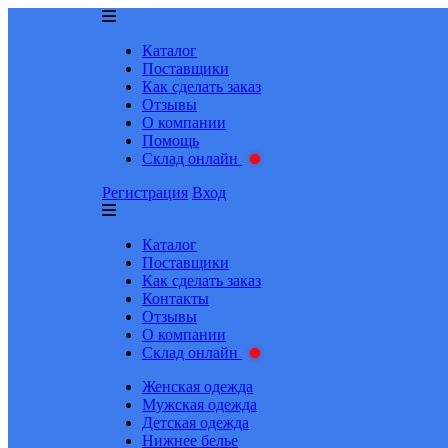
Каталог
Поставщики
Как сделать заказ
Отзывы
О компании
Помощь
Склад онлайн
Регистрация
Вход
Каталог
Поставщики
Как сделать заказ
Контакты
Отзывы
О компании
Склад онлайн
Женская одежда
Мужская одежда
Детская одежда
Нижнее белье