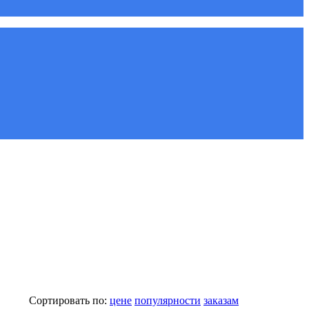
Сортировать по:
цене
популярности
заказам