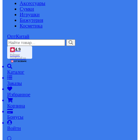
Аксессуары
Сумки
Игрушки
Бижутерия
Косметика
ОптКитай
4.9
Рейтинг
ОптКитай на
Каталог
Заказы
Избранное
Корзина
Бонусы
Войти