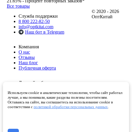
21.65%
- Процент повторных заказов*
Все товары
© 2020 - 2026
Служба поддержки
ОптКитай
8 800 222-82-50
info@optkitai.com
Наш бот в Telegram
Компания
О нас
Отзывы
Наш блог
Публичная оферта
Личный кабинет
Мои заказы
Используем cookie и аналитические технологии, чтобы сайт работал
Избранное
лучше, а мы понимали, какие разделы полезны посетителям.
Корзина
Оставаясь на сайте, вы соглашаетесь на использование cookie в
Проверенные поставщики
соответствии с
политикой обработки персональных данных
.
Помощь
Как сделать заказ
Написать директору