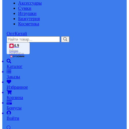
Аксессуары
Сумки
Игрушки
Бижутерия
Косметика
ОптКитай
4.9
Рейтинг
ОптКитай на
Каталог
Заказы
Избранное
Корзина
Бонусы
Войти