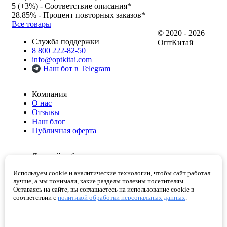
5 (
+3%
)
- Соответствие описания*
28.85%
- Процент повторных заказов*
Все товары
© 2020 - 2026
Служба поддержки
ОптКитай
8 800 222-82-50
info@optkitai.com
Наш бот в Telegram
Компания
О нас
Отзывы
Наш блог
Публичная оферта
Личный кабинет
Мои заказы
Используем cookie и аналитические технологии, чтобы сайт работал
Избранное
лучше, а мы понимали, какие разделы полезны посетителям.
Корзина
Оставаясь на сайте, вы соглашаетесь на использование cookie в
Проверенные поставщики
соответствии с
политикой обработки персональных данных
.
Помощь
Как сделать заказ