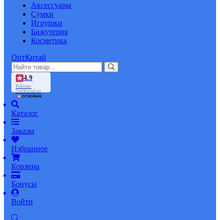
Аксессуары
Сумки
Игрушки
Бижутерия
Косметика
ОптКитай
4.9
Рейтинг
ОптКитай на
Каталог
Заказы
Избранное
Корзина
Бонусы
Войти