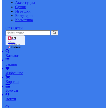
Аксессуары
Сумки
Игрушки
Бижутерия
Косметика
ОптКитай
4.9
Рейтинг
ОптКитай на
Каталог
Заказы
Избранное
Корзина
Бонусы
Войти