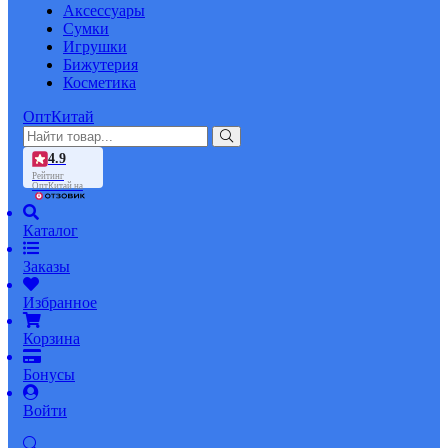
Аксессуары
Сумки
Игрушки
Бижутерия
Косметика
ОптКитай
4.9
Рейтинг
ОптКитай на
Каталог
Заказы
Избранное
Корзина
Бонусы
Войти