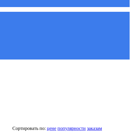
Сортировать по:
цене
популярности
заказам