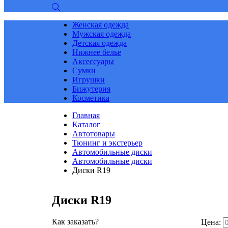
Женская одежда
Мужская одежда
Детская одежда
Нижнее белье
Аксессуары
Сумки
Игрушки
Бижутерия
Косметика
Главная
Каталог
Автотовары
Тюнинг и экстерьер
Автомобильные диски
Автомобильные диски
Диски R19
Диски R19
Как заказать?
Цена: