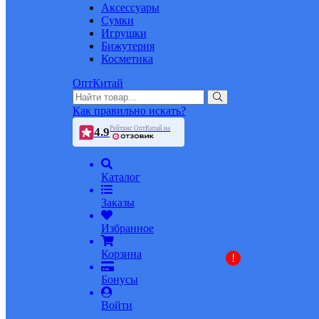
Аксессуары
Сумки
Игрушки
Бижутерия
Косметика
ОптКитай
Как правильно искать?
Рейтинг ОптКитай на
4.9
Каталог
Заказы
Избранное
Корзина
!
Бонусы
Войти