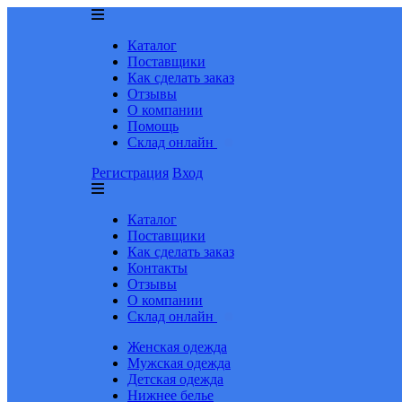
Каталог
Поставщики
Как сделать заказ
Отзывы
О компании
Помощь
Склад онлайн
Регистрация
Вход
Каталог
Поставщики
Как сделать заказ
Контакты
Отзывы
О компании
Склад онлайн
Женская одежда
Мужская одежда
Детская одежда
Нижнее белье