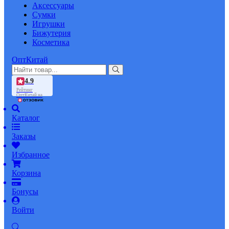
Аксессуары
Сумки
Игрушки
Бижутерия
Косметика
ОптКитай
4.9
Рейтинг
ОптКитай на
Каталог
Заказы
Избранное
Корзина
Бонусы
Войти