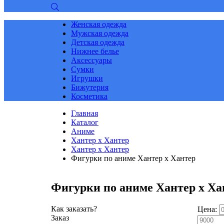
Женская одежда
Мужская одежда
Детская одежда
Нижнее белье
Аксессуары
Сумки
Игрушки
Бижутерия
Косметика
Главная
Каталог
Аниме
Хантер х Хантер
Хантер х Хантер
Фигурки по аниме Хантер х Хантер
Фигурки по аниме Хантер х Ха
Как заказать?
Цена:
Заказ