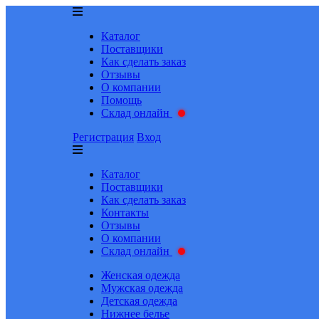
Каталог
Поставщики
Как сделать заказ
Отзывы
О компании
Помощь
Склад онлайн
Регистрация
Вход
Каталог
Поставщики
Как сделать заказ
Контакты
Отзывы
О компании
Склад онлайн
Женская одежда
Мужская одежда
Детская одежда
Нижнее белье