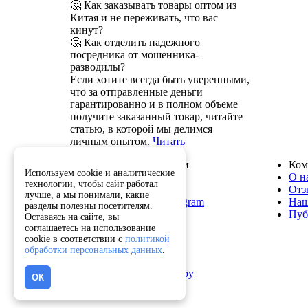
🤔 Как заказывать товары оптом из
Китая и не переживать, что вас
кинут?
🤔 Как отделить надежного
посредника от мошенника-
разводилы?
Если хотите всегда быть уверенными,
что за отправленные деньги
гарантированно и в полном объеме
получите заказанный товар, читайте
статью, в которой мы делимся
личным опытом.
Читать
Служба поддержки
Ком
Используем cookie и аналитические
8 800 222-82-50
О н
технологии, чтобы сайт работал
info@optkitai.com
Отз
лучше, а мы понимали, какие
Наш бот в Telegram
Наш
разделы полезны посетителям.
Пуб
Оставаясь на сайте, вы
соглашаетесь на использование
cookie в соответствии с
политикой
Помощь
обработки персональных данных
.
Как сделать заказ
Написать директору
ОК