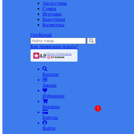
Аксессуары
Сумки
Игрушки
Бижутерия
Косметика
ОптКитай
Как правильно искать?
Рейтинг ОптКитай на
4.9
Каталог
Заказы
Избранное
Корзина
!
Бонусы
Войти