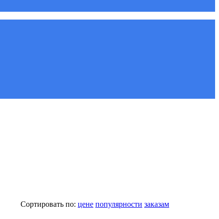
Сортировать по:
цене
популярности
заказам