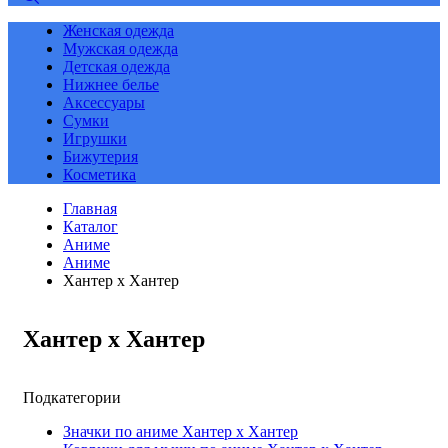
Женская одежда
Мужская одежда
Детская одежда
Нижнее белье
Аксессуары
Сумки
Игрушки
Бижутерия
Косметика
Главная
Каталог
Аниме
Аниме
Хантер х Хантер
Хантер х Хантер
Подкатегории
Значки по аниме Хантер х Хантер