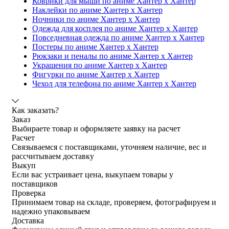
Коврики для мыши по аниме Хантер х Хантер
Наклейки по аниме Хантер х Хантер
Ночники по аниме Хантер х Хантер
Одежда для косплея по аниме Хантер х Хантер
Повседневная одежда по аниме Хантер х Хантер
Постеры по аниме Хантер х Хантер
Рюкзаки и пеналы по аниме Хантер х Хантер
Украшения по аниме Хантер х Хантер
Фигурки по аниме Хантер х Хантер
Чехол для телефона по аниме Хантер х Хантер
Как заказать?
Заказ
Выбираете товар и оформляете заявку на расчет
Расчет
Связываемся с поставщиками, уточняем наличие, вес и
рассчитываем доставку
Выкуп
Если вас устраивает цена, выкупаем товары у
поставщиков
Проверка
Принимаем товар на складе, проверяем, фотографируем и
надежно упаковываем
Доставка