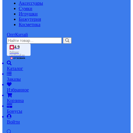
Аксессуары
Сумки
Игрушки
Бижутерия
Косметика
ОптКитай
4.9
Рейтинг
ОптКитай на
Каталог
Заказы
Избранное
Корзина
Бонусы
Войти