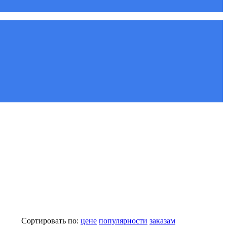
Сортировать по:
цене
популярности
заказам