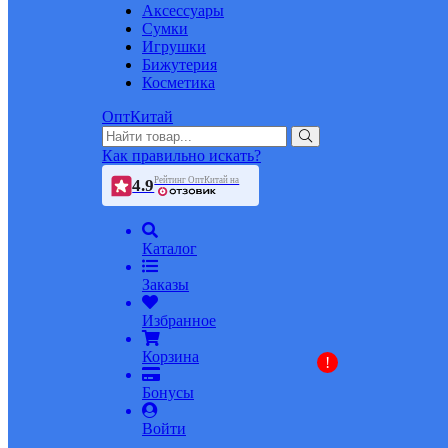
Аксессуары
Сумки
Игрушки
Бижутерия
Косметика
ОптКитай
Как правильно искать?
Рейтинг ОптКитай на
4.9
Каталог
Заказы
Избранное
Корзина
!
Бонусы
Войти