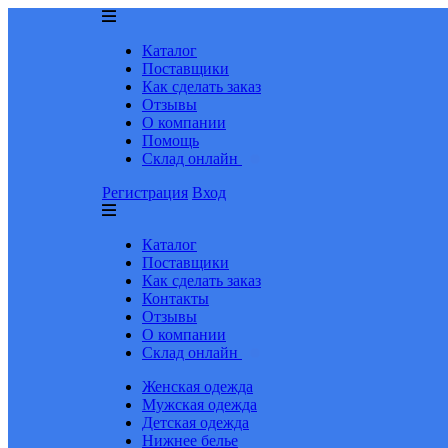
Каталог
Поставщики
Как сделать заказ
Отзывы
О компании
Помощь
Склад онлайн
Регистрация
Вход
Каталог
Поставщики
Как сделать заказ
Контакты
Отзывы
О компании
Склад онлайн
Женская одежда
Мужская одежда
Детская одежда
Нижнее белье