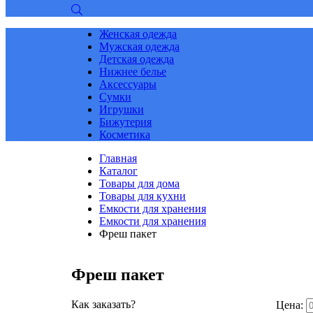
Женская одежда
Мужская одежда
Детская одежда
Нижнее белье
Аксессуары
Сумки
Игрушки
Бижутерия
Косметика
Главная
Каталог
Товары для дома
Товары для кухни
Емкости для хранения
Емкости для хранения
Фреш пакет
Фреш пакет
Как заказать?
Цена: