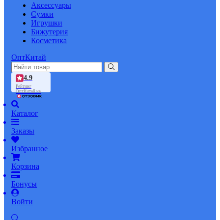
Аксессуары
Сумки
Игрушки
Бижутерия
Косметика
ОптКитай
4.9
Рейтинг
ОптКитай на
Каталог
Заказы
Избранное
Корзина
Бонусы
Войти