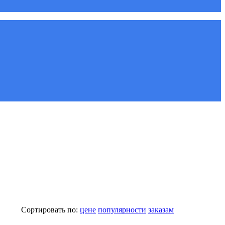
Сортировать по:
цене
популярности
заказам