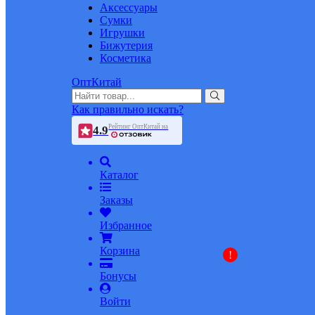
Аксессуары
Сумки
Игрушки
Бижутерия
Косметика
ОптКитай
Как правильно искать?
Рейтинг ОптКитай на
4.9
Каталог
Заказы
Избранное
Корзина
!
Бонусы
Войти