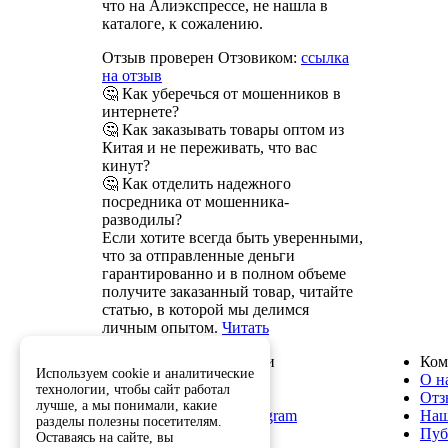
что на Алиэкспрессе, не нашла в
каталоге, к сожалению.
Отзыв проверен Отзовиком:
ссылка
на отзыв
🤔 Как уберечься от мошенников в
интернете?
🤔 Как заказывать товары оптом из
Китая и не переживать, что вас
кинут?
🤔 Как отделить надежного
посредника от мошенника-
разводилы?
Если хотите всегда быть уверенными,
что за отправленные деньги
гарантированно и в полном объеме
получите заказанный товар, читайте
статью, в которой мы делимся
личным опытом.
Читать
Служба поддержки
Ком
Используем cookie и аналитические
8 800 222-82-50
О н
технологии, чтобы сайт работал
info@optkitai.com
Отз
лучше, а мы понимали, какие
Наш бот в Telegram
Наш
разделы полезны посетителям.
Пуб
Оставаясь на сайте, вы