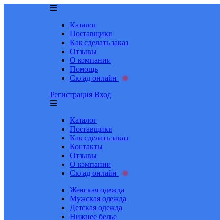
Каталог
Поставщики
Как сделать заказ
Отзывы
О компании
Помощь
Склад онлайн
Регистрация
Вход
Каталог
Поставщики
Как сделать заказ
Контакты
Отзывы
О компании
Склад онлайн
Женская одежда
Мужская одежда
Детская одежда
Нижнее белье