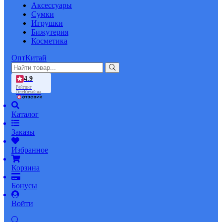
Аксессуары
Сумки
Игрушки
Бижутерия
Косметика
ОптКитай
4.9
Рейтинг
ОптКитай на
Каталог
Заказы
Избранное
Корзина
Бонусы
Войти