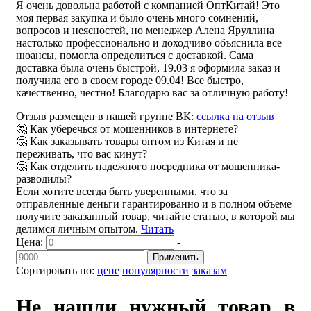
Я очень довольна работой с компанией ОптКитай! Это
моя первая закупка и было очень много сомнений,
вопросов и неясностей, но менеджер Алена Яруллина
настолько профессионально и доходчиво объяснила все
нюансы, помогла определиться с доставкой. Сама
доставка была очень быстрой, 19.03 я оформила заказ и
получила его в своем городе 09.04! Все быстро,
качественно, честно! Благодарю вас за отличную работу!
Отзыв размещен в нашей группе ВК:
ссылка на отзыв
🤔 Как уберечься от мошенников в интернете?
🤔 Как заказывать товары оптом из Китая и не
переживать, что вас кинут?
🤔 Как отделить надежного посредника от мошенника-
разводилы?
Если хотите всегда быть уверенными, что за
отправленные деньги гарантированно и в полном объеме
получите заказанный товар, читайте статью, в которой мы
делимся личным опытом.
Читать
Цена:
-
Применить
Сортировать по:
цене
популярности
заказам
Не нашли нужный товар в