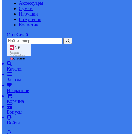
Аксессуары
Сумки
Игрушки
Бижутерия
Косметика
ОптКитай
4.9
Рейтинг
ОптКитай на
Каталог
Заказы
Избранное
Корзина
Бонусы
Войти