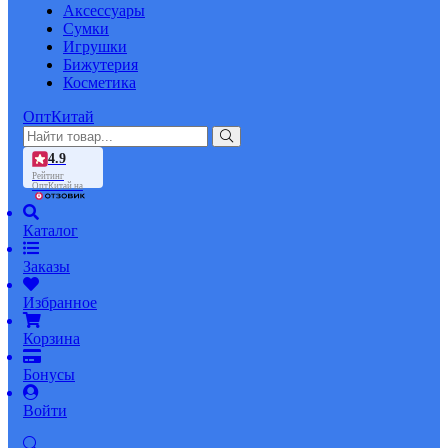
Аксессуары
Сумки
Игрушки
Бижутерия
Косметика
ОптКитай
4.9
Рейтинг
ОптКитай на
Каталог
Заказы
Избранное
Корзина
Бонусы
Войти