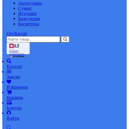
Аксессуары
Сумки
Игрушки
Бижутерия
Косметика
ОптКитай
4.9
Рейтинг
ОптКитай на
Каталог
Заказы
Избранное
Корзина
Бонусы
Войти