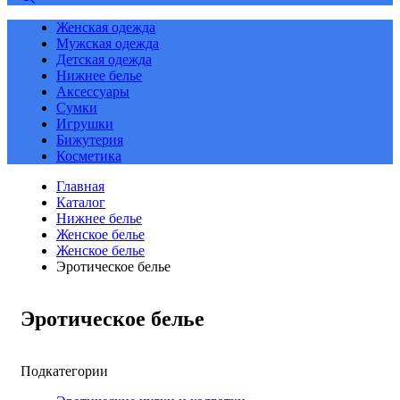
Женская одежда
Мужская одежда
Детская одежда
Нижнее белье
Аксессуары
Сумки
Игрушки
Бижутерия
Косметика
Главная
Каталог
Нижнее белье
Женское белье
Женское белье
Эротическое белье
Эротическое белье
Подкатегории