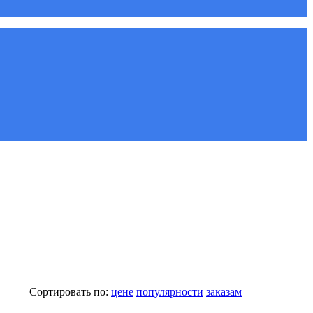
Сортировать по:
цене
популярности
заказам