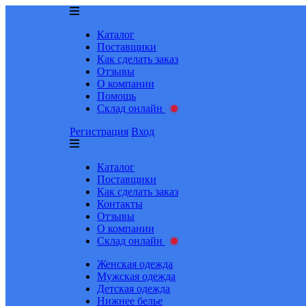
Каталог
Поставщики
Как сделать заказ
Отзывы
О компании
Помощь
Склад онлайн
Регистрация
Вход
Каталог
Поставщики
Как сделать заказ
Контакты
Отзывы
О компании
Склад онлайн
Женская одежда
Мужская одежда
Детская одежда
Нижнее белье