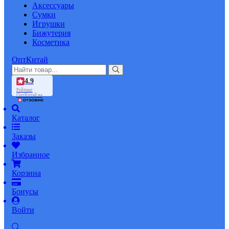
Аксессуары
Сумки
Игрушки
Бижутерия
Косметика
ОптКитай
4.9
Рейтинг
ОптКитай на
Каталог
Заказы
Избранное
Корзина
Бонусы
Войти