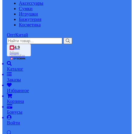
Аксессуары
Сумки
Игрушки
Бижутерия
Косметика
ОптКитай
4.9
Рейтинг
ОптКитай на
Каталог
Заказы
Избранное
Корзина
Бонусы
Войти