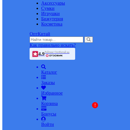
Аксессуары
Сумки
Игрушки
Бижутерия
Косметика
ОптКитай
Как правильно искать?
Рейтинг ОптКитай на
4.9
Каталог
Заказы
Избранное
Корзина
!
Бонусы
Войти