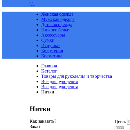
Женская одежда
Мужская одежда
Детская одежда
Нижнее белье
Аксессуары
Сумки
Игрушки
Бижутерия
Косметика
Главная
Каталог
Товары для рукоделия и творчества
Все для рукоделия
Все для рукоделия
Нитки
Нитки
Как заказать?
Цена:
Заказ