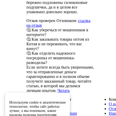
бережно подложены силиконовые
подушечки, да и в целом все
упаковано довольно хорошо.
Отзыв проверен Отзовиком:
ссылка
на отзыв
🤔 Как уберечься от мошенников в
интернете?
🤔 Как заказывать товары оптом из
Китая и не переживать, что вас
кинут?
🤔 Как отделить надежного
посредника от мошенника-
разводилы?
Если хотите всегда быть уверенными,
что за отправленные деньги
гарантированно и в полном объеме
получите заказанный товар, читайте
статью, в которой мы делимся
личным опытом.
Читать
Служба поддержки
Ком
Используем cookie и аналитические
8 800 222-82-50
О н
технологии, чтобы сайт работал
info@optkitai.com
Отз
лучше, а мы понимали, какие
Наш бот в Telegram
Наш
разделы полезны посетителям.