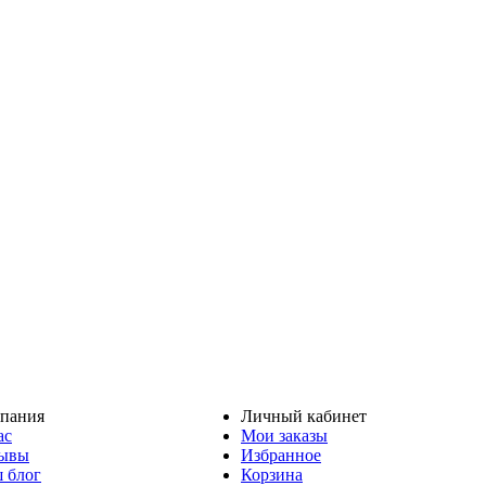
пания
Личный кабинет
ас
Мои заказы
ывы
Избранное
 блог
Корзина