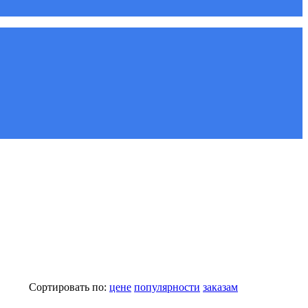
Сортировать по:
цене
популярности
заказам