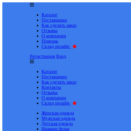
Каталог
Поставщики
Как сделать заказ
Отзывы
О компании
Помощь
Склад онлайн
Регистрация
Вход
Каталог
Поставщики
Как сделать заказ
Контакты
Отзывы
О компании
Склад онлайн
Женская одежда
Мужская одежда
Детская одежда
Нижнее белье