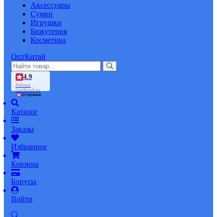
Аксессуары
Сумки
Игрушки
Бижутерия
Косметика
ОптКитай
4.9
Рейтинг
ОптКитай на
Каталог
Заказы
Избранное
Корзина
Бонусы
Войти