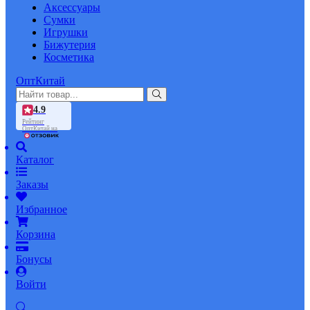
Аксессуары
Сумки
Игрушки
Бижутерия
Косметика
ОптКитай
4.9
Рейтинг
ОптКитай на
Каталог
Заказы
Избранное
Корзина
Бонусы
Войти