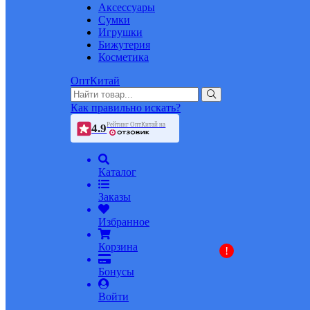
Аксессуары
Сумки
Игрушки
Бижутерия
Косметика
ОптКитай
Как правильно искать?
Рейтинг ОптКитай на
4.9
Каталог
Заказы
Избранное
Корзина
!
Бонусы
Войти