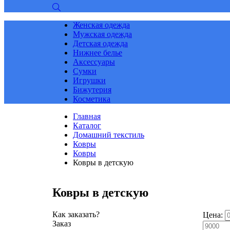
Женская одежда
Мужская одежда
Детская одежда
Нижнее белье
Аксессуары
Сумки
Игрушки
Бижутерия
Косметика
Главная
Каталог
Домашний текстиль
Ковры
Ковры
Ковры в детскую
Ковры в детскую
Как заказать?
Цена:
Заказ