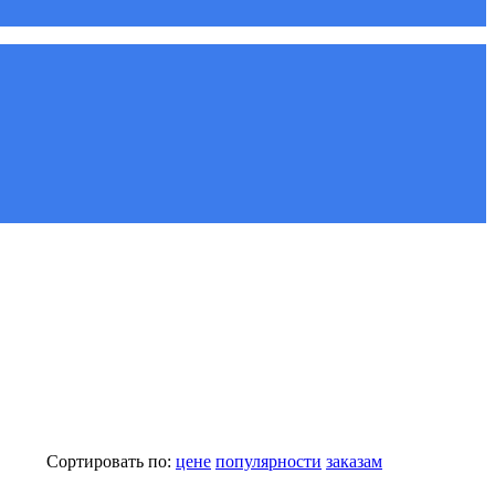
Сортировать по:
цене
популярности
заказам