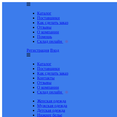
Каталог
Поставщики
Как сделать заказ
Отзывы
О компании
Помощь
Склад онлайн
Регистрация
Вход
Каталог
Поставщики
Как сделать заказ
Контакты
Отзывы
О компании
Склад онлайн
Женская одежда
Мужская одежда
Детская одежда
Нижнее белье