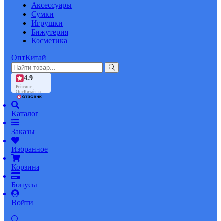
Аксессуары
Сумки
Игрушки
Бижутерия
Косметика
ОптКитай
4.9
Рейтинг
ОптКитай на
Каталог
Заказы
Избранное
Корзина
Бонусы
Войти