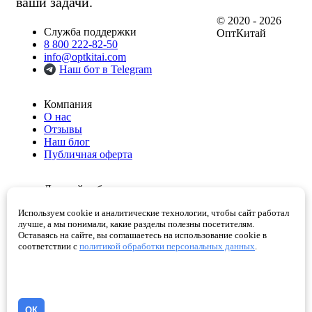
ваши задачи.
© 2020 - 2026
Служба поддержки
ОптКитай
8 800 222-82-50
info@optkitai.com
Наш бот в Telegram
Компания
О нас
Отзывы
Наш блог
Публичная оферта
Личный кабинет
Мои заказы
Используем cookie и аналитические технологии, чтобы сайт работал
Избранное
лучше, а мы понимали, какие разделы полезны посетителям.
Корзина
Оставаясь на сайте, вы соглашаетесь на использование cookie в
Проверенные поставщики
соответствии с
политикой обработки персональных данных
.
Помощь
Как сделать заказ
Написать директору
ОК