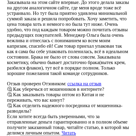
Заказывала на этом сайте впервые. До этого делала заказы
на другом аналогичном сайте, где меня вроде тоже всё
устраивало. Но тут была приятно удивлена минимальной
суммой заказа и решила попробовать. Хочу заметить, что
цена товара хоть и немного но была тут ниже. Очень
удобно, что под каждым товаром можно почитать отзывы
предыдущих покупателей. Менеджер Ольга была очень
вежлива и отнеслась с пониманием ко всем моим
капризам, спасибо ей! Сам товар приехал упакован так
как я сама бы себе упаковать поленилась, всё в идеальном
состоянии. Брака не было от слова совсем. Заказывала
косметику, обычно бывает достаточно брака(вытек крем,
разбился флакон), тут всё в порядке полном. Только
хорошие пожелания такой команде сотрудников.
Отзыв проверен Отзовиком:
ссылка на отзыв
🤔 Как уберечься от мошенников в интернете?
🤔 Как заказывать товары оптом из Китая и не
переживать, что вас кинут?
🤔 Как отделить надежного посредника от мошенника-
разводилы?
Если хотите всегда быть уверенными, что за
отправленные деньги гарантированно и в полном объеме
получите заказанный товар, читайте статью, в которой мы
делимся личным опытом.
Читать