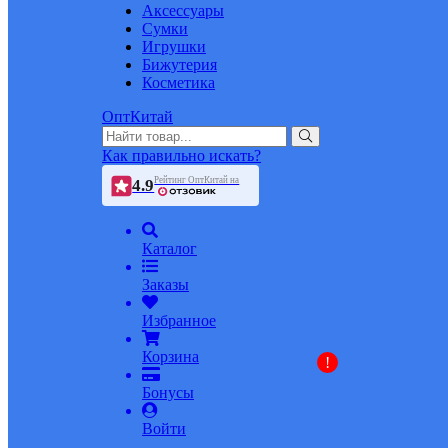
Аксессуары
Сумки
Игрушки
Бижутерия
Косметика
ОптКитай
Как правильно искать?
Рейтинг ОптКитай на
4.9
Каталог
Заказы
Избранное
Корзина
!
Бонусы
Войти