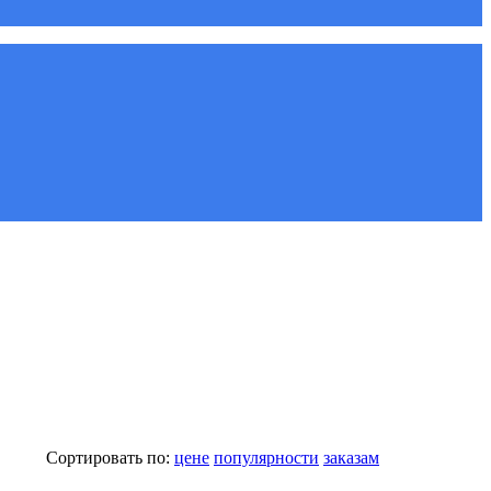
Сортировать по:
цене
популярности
заказам