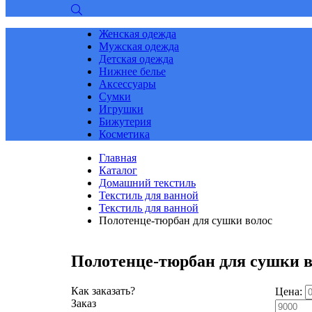
Женская одежда
Мужская одежда
Детская одежда
Нижнее белье
Аксессуары
Сумки
Игрушки
Бижутерия
Косметика
Главная
Каталог
Домашний текстиль
Текстиль для ванной
Текстиль для ванной
Полотенце-тюрбан для сушки волос
Полотенце-тюрбан для сушки в
Как заказать?
Цена:
Заказ