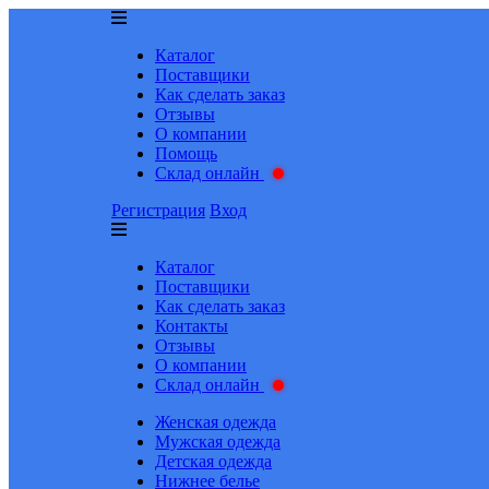
Каталог
Поставщики
Как сделать заказ
Отзывы
О компании
Помощь
Склад онлайн
Регистрация
Вход
Каталог
Поставщики
Как сделать заказ
Контакты
Отзывы
О компании
Склад онлайн
Женская одежда
Мужская одежда
Детская одежда
Нижнее белье