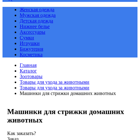
Женская одежда
Мужская одежда
Детская одежда
Нижнее белье
Аксессуары
Сумки
Игрушки
Бижутерия
Косметика
Главная
Каталог
Зоотовары
Товары для ухода за животными
Товары для ухода за животными
Машинки для стрижки домашних животных
Машинки для стрижки домашних
животных
Как заказать?
Заказ