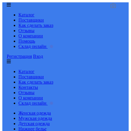
Каталог
Поставщики
Как сделать заказ
Отзывы
О компании
Помощь
Склад онлайн
Регистрация
Вход
Каталог
Поставщики
Как сделать заказ
Контакты
Отзывы
О компании
Склад онлайн
Женская одежда
Мужская одежда
Детская одежда
Нижнее белье