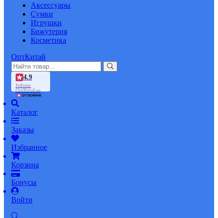
Аксессуары
Сумки
Игрушки
Бижутерия
Косметика
ОптКитай
4.9
Рейтинг
ОптКитай на
Каталог
Заказы
Избранное
Корзина
Бонусы
Войти