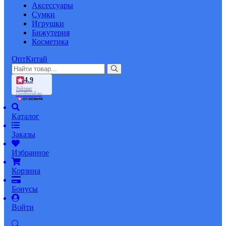
Аксессуары
Сумки
Игрушки
Бижутерия
Косметика
ОптКитай
4.9
Рейтинг
ОптКитай на
Каталог
Заказы
Избранное
Корзина
Бонусы
Войти