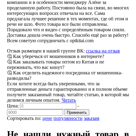
компании и в особенности менеджеру Алёне за
проделанную работу. Постоянно была на связи, во многих
интересующих вопросах отвечала на все. Сама
предлагала лучшее решение в тех моментах, где об этом и
речи не шло. Фото товара все были отправлены.
Порадовало что и видео с определённым товаром сняли.
Доставка дошла очень быстро. Спасибо ещё раз за работу!
Всем советую сотрудничать с optkitai.com
Отзыв размещен в нашей группе ВК:
ссылка на отзыв
🤔 Как уберечься от мошенников в интернете?
🤔 Как заказывать товары оптом из Китая и не
переживать, что вас кинут?
🤔 Как отделить надежного посредника от мошенника-
разводилы?
Если хотите всегда быть уверенными, что за
отправленные деньги гарантированно и в полном объеме
получите заказанный товар, читайте статью, в которой мы
делимся личным опытом.
Читать
Цена:
-
Применить
Сортировать по:
цене
популярности
заказам
Не нашли нужный товар в