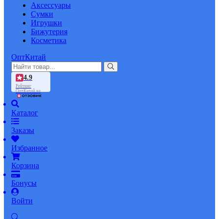
Аксессуары
Сумки
Игрушки
Бижутерия
Косметика
ОптКитай
4.9
Рейтинг
ОптКитай на
Каталог
Заказы
Избранное
Корзина
Бонусы
Войти