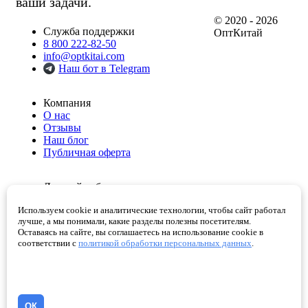
ваши задачи.
© 2020 - 2026
Служба поддержки
ОптКитай
8 800 222-82-50
info@optkitai.com
Наш бот в Telegram
Компания
О нас
Отзывы
Наш блог
Публичная оферта
Личный кабинет
Мои заказы
Используем cookie и аналитические технологии, чтобы сайт работал
Избранное
лучше, а мы понимали, какие разделы полезны посетителям.
Корзина
Оставаясь на сайте, вы соглашаетесь на использование cookie в
Проверенные поставщики
соответствии с
политикой обработки персональных данных
.
Помощь
Как сделать заказ
Написать директору
ОК