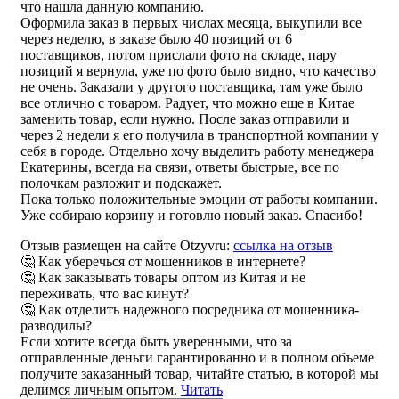
что нашла данную компанию.
Оформила заказ в первых числах месяца, выкупили все
через неделю, в заказе было 40 позиций от 6
поставщиков, потом прислали фото на складе, пару
позиций я вернула, уже по фото было видно, что качество
не очень. Заказали у другого поставщика, там уже было
все отлично с товаром. Радует, что можно еще в Китае
заменить товар, если нужно. После заказ отправили и
через 2 недели я его получила в транспортной компании у
себя в городе. Отдельно хочу выделить работу менеджера
Екатерины, всегда на связи, ответы быстрые, все по
полочкам разложит и подскажет.
Пока только положительные эмоции от работы компании.
Уже собираю корзину и готовлю новый заказ. Спасибо!
Отзыв размещен на сайте Otzyvru:
ссылка на отзыв
🤔 Как уберечься от мошенников в интернете?
🤔 Как заказывать товары оптом из Китая и не
переживать, что вас кинут?
🤔 Как отделить надежного посредника от мошенника-
разводилы?
Если хотите всегда быть уверенными, что за
отправленные деньги гарантированно и в полном объеме
получите заказанный товар, читайте статью, в которой мы
делимся личным опытом.
Читать