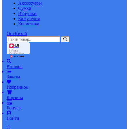
Аксессуары
Сумки
Игрушки
Бижутерия
Косметика
ОптКитай
4.9
Рейтинг
ОптКитай на
Каталог
Заказы
Избранное
Корзина
Бонусы
Войти