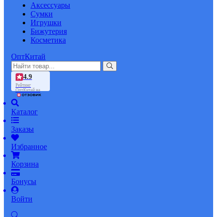
Аксессуары
Сумки
Игрушки
Бижутерия
Косметика
ОптКитай
4.9
Рейтинг
ОптКитай на
Каталог
Заказы
Избранное
Корзина
Бонусы
Войти