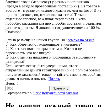
Закупала товар (мелочевку) у разных поставщиков
(правда в разделе проверенные поставщики). От товара в
восторге - в реале он намного красивее, чем на фото! И не
просто красивее, он, отличного качества! Татьяне
отдельное спасибо, вежливая, терпеливая. Очень
побробно рассказывала про способы доставки, предлагала
разные варианты. Я довольна сотрудничеством на 100 %.
Спасибо!
Отзыв размещен в нашей группе ВК:
ссылка на отзыв
🤔 Как уберечься от мошенников в интернете?
🤔 Как заказывать товары оптом из Китая и не
переживать, что вас кинут?
🤔 Как отделить надежного посредника от мошенника-
разводилы?
Если хотите всегда быть уверенными, что за
отправленные деньги гарантированно и в полном объеме
получите заказанный товар, читайте статью, в которой мы
делимся личным опытом.
Читать
Цена:
-
Применить
Сортировать по:
цене
популярности
заказам
Не нашли нужный товар в