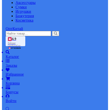
Аксессуары
Сумки
Игрушки
Бижутерия
Косметика
ОптКитай
4.9
Рейтинг
ОптКитай на
Каталог
Заказы
Избранное
Корзина
Бонусы
Войти