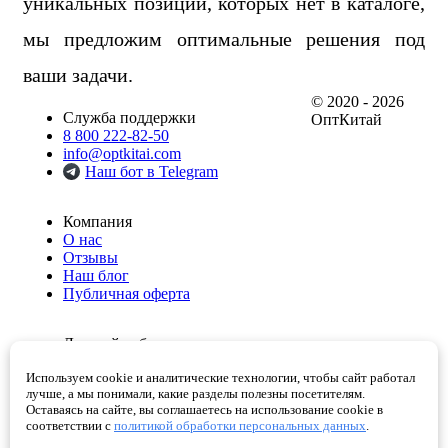
уникальных позиций, которых нет в каталоге,
мы предложим оптимальные решения под
ваши задачи.
© 2020 - 2026
Служба поддержки
ОптКитай
8 800 222-82-50
info@optkitai.com
Наш бот в Telegram
Компания
О нас
Отзывы
Наш блог
Публичная оферта
Личный кабинет
Мои заказы
Используем cookie и аналитические технологии, чтобы сайт работал
Избранное
лучше, а мы понимали, какие разделы полезны посетителям.
Корзина
Оставаясь на сайте, вы соглашаетесь на использование cookie в
Проверенные поставщики
соответствии с
политикой обработки персональных данных
.