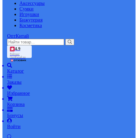
Аксессуары
Сумки
Игрушки
Бижутерия
Косметика
ОптКитай
4.9
Рейтинг
ОптКитай на
Каталог
Заказы
Избранное
Корзина
Бонусы
Войти