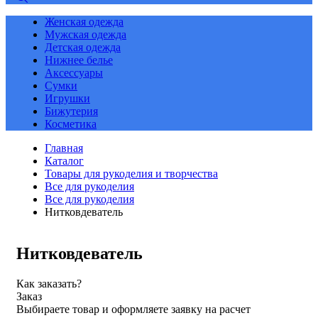
Женская одежда
Мужская одежда
Детская одежда
Нижнее белье
Аксессуары
Сумки
Игрушки
Бижутерия
Косметика
Главная
Каталог
Товары для рукоделия и творчества
Все для рукоделия
Все для рукоделия
Нитковдеватель
Нитковдеватель
Как заказать?
Заказ
Выбираете товар и оформляете заявку на расчет