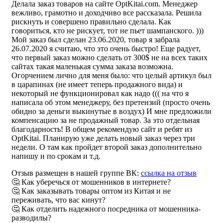
Делала заказ товаров на сайте OptKitai.com. Менеджер
вежливо, грамотно и доходчиво все рассказала. Решила
рискнуть и совершено правильно сделала. Как
говориться, кто не рискует, тот не пьет шампанского. )))
Мой заказ был сделан 23.06.2020, товар я забрала
26.07.2020 я считаю, что это очень быстро! Еще радует,
что первый заказ можно сделать от 300$ не на всех таких
сайтах такая маленькая сумма заказа возможна.
Огорчением лично для меня было: что целый артикул был
в царапинах (не имеет теперь продажного вида) и
некоторый не функционировал как надо ((( на что я
написала об этом менеджеру, без претензий (просто очень
обидно за деньги выкинутые в воздух) И мне предложили
компенсацию за не продажный товар. За это отдельная
благодарность! В общем рекомендую сайт и ребят из
OptKitai. Планирую уже делать новый заказ через три
недели. О там как пройдет второй заказ дополнительно
напишу и по срокам и т.д.
Отзыв размещен в нашей группе ВК:
ссылка на отзыв
🤔 Как уберечься от мошенников в интернете?
🤔 Как заказывать товары оптом из Китая и не
переживать, что вас кинут?
🤔 Как отделить надежного посредника от мошенника-
разводилы?