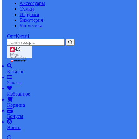
Аксессуары
Сумки
Игрушки
Бижутерия
Косметика
ОптКитай
4.9
Рейтинг
ОптКитай на
Каталог
Заказы
Избранное
Корзина
Бонусы
Войти