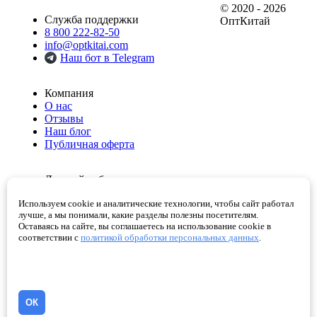
© 2020 - 2026
Служба поддержки
ОптКитай
8 800 222-82-50
info@optkitai.com
Наш бот в Telegram
Компания
О нас
Отзывы
Наш блог
Публичная оферта
Личный кабинет
Мои заказы
Используем cookie и аналитические технологии, чтобы сайт работал
Избранное
лучше, а мы понимали, какие разделы полезны посетителям.
Корзина
Оставаясь на сайте, вы соглашаетесь на использование cookie в
Проверенные поставщики
соответствии с
политикой обработки персональных данных
.
Помощь
Как сделать заказ
Написать директору
ОК