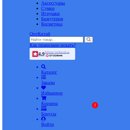
Аксессуары
Сумки
Игрушки
Бижутерия
Косметика
ОптКитай
Как правильно искать?
Рейтинг ОптКитай на
4.9
Каталог
Заказы
Избранное
Корзина
!
Бонусы
Войти