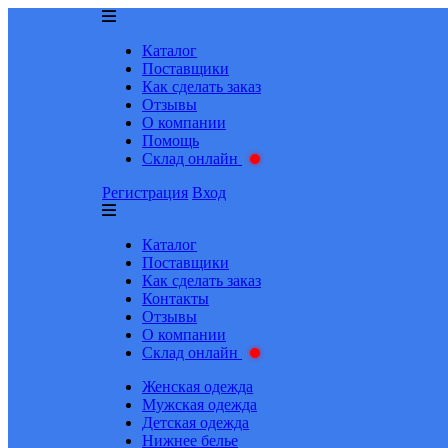
Каталог
Поставщики
Как сделать заказ
Отзывы
О компании
Помощь
Склад онлайн
Регистрация
Вход
Каталог
Поставщики
Как сделать заказ
Контакты
Отзывы
О компании
Склад онлайн
Женская одежда
Мужская одежда
Детская одежда
Нижнее белье