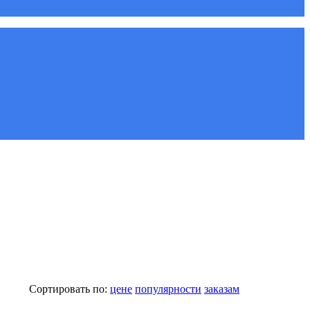
Сортировать по:
цене
популярности
заказам