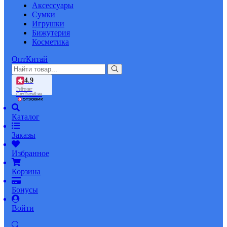
Аксессуары
Сумки
Игрушки
Бижутерия
Косметика
ОптКитай
4.9
Рейтинг
ОптКитай на
Каталог
Заказы
Избранное
Корзина
Бонусы
Войти