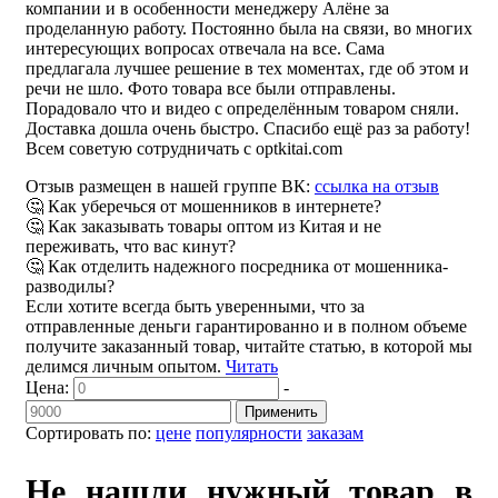
компании и в особенности менеджеру Алёне за
проделанную работу. Постоянно была на связи, во многих
интересующих вопросах отвечала на все. Сама
предлагала лучшее решение в тех моментах, где об этом и
речи не шло. Фото товара все были отправлены.
Порадовало что и видео с определённым товаром сняли.
Доставка дошла очень быстро. Спасибо ещё раз за работу!
Всем советую сотрудничать с optkitai.com
Отзыв размещен в нашей группе ВК:
ссылка на отзыв
🤔 Как уберечься от мошенников в интернете?
🤔 Как заказывать товары оптом из Китая и не
переживать, что вас кинут?
🤔 Как отделить надежного посредника от мошенника-
разводилы?
Если хотите всегда быть уверенными, что за
отправленные деньги гарантированно и в полном объеме
получите заказанный товар, читайте статью, в которой мы
делимся личным опытом.
Читать
Цена:
-
Применить
Сортировать по:
цене
популярности
заказам
Не нашли нужный товар в