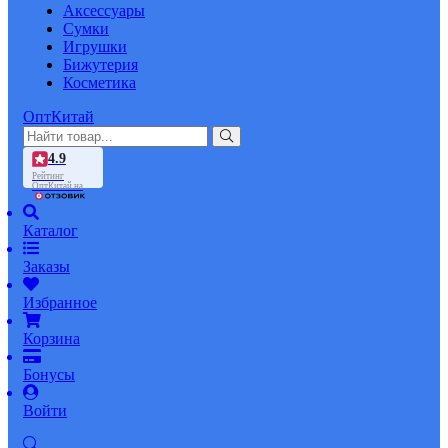
Аксессуары
Сумки
Игрушки
Бижутерия
Косметика
ОптКитай
4.9
Рейтинг
ОптКитай на
Каталог
Заказы
Избранное
Корзина
Бонусы
Войти