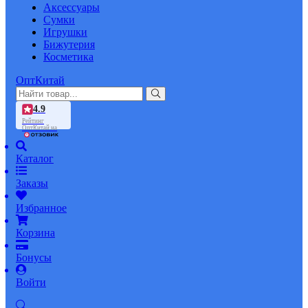
Аксессуары
Сумки
Игрушки
Бижутерия
Косметика
ОптКитай
4.9
Рейтинг
ОптКитай на
Каталог
Заказы
Избранное
Корзина
Бонусы
Войти