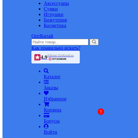
Аксессуары
Сумки
Игрушки
Бижутерия
Косметика
ОптКитай
Как правильно искать?
Рейтинг ОптКитай на
4.9
Каталог
Заказы
Избранное
Корзина
!
Бонусы
Войти