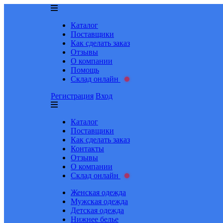
Каталог
Поставщики
Как сделать заказ
Отзывы
О компании
Помощь
Склад онлайн
Регистрация
Вход
Каталог
Поставщики
Как сделать заказ
Контакты
Отзывы
О компании
Склад онлайн
Женская одежда
Мужская одежда
Детская одежда
Нижнее белье