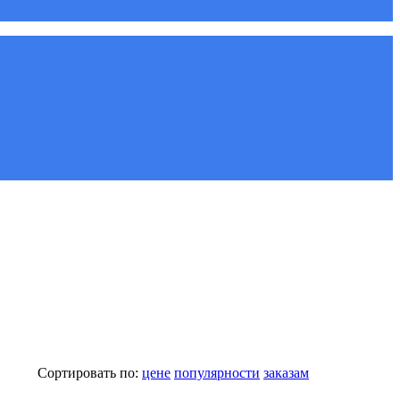
Сортировать по:
цене
популярности
заказам