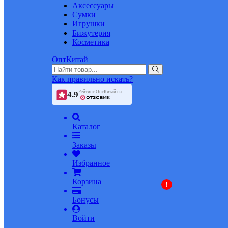
Аксессуары
Сумки
Игрушки
Бижутерия
Косметика
ОптКитай
Как правильно искать?
Рейтинг ОптКитай на
4.9
Каталог
Заказы
Избранное
Корзина
!
Бонусы
Войти