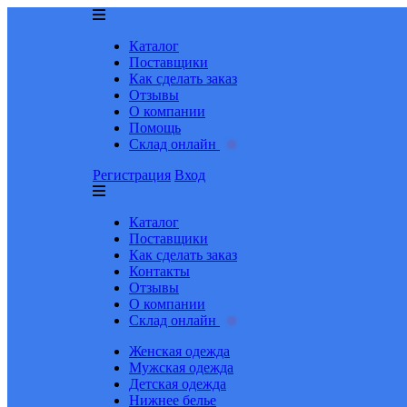
Каталог
Поставщики
Как сделать заказ
Отзывы
О компании
Помощь
Склад онлайн
Регистрация
Вход
Каталог
Поставщики
Как сделать заказ
Контакты
Отзывы
О компании
Склад онлайн
Женская одежда
Мужская одежда
Детская одежда
Нижнее белье