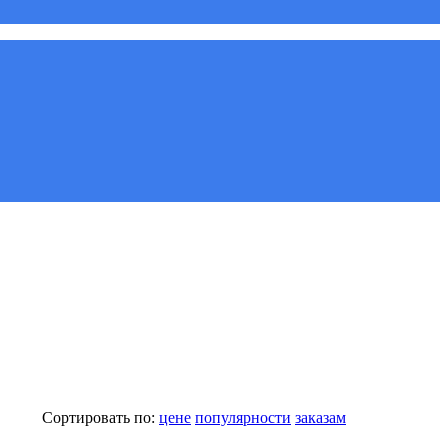
Сортировать по:
цене
популярности
заказам