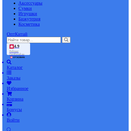
Аксессуары
Сумки
Игрушки
Бижутерия
Косметика
ОптКитай
4.9
Рейтинг
ОптКитай на
Каталог
Заказы
Избранное
Корзина
Бонусы
Войти