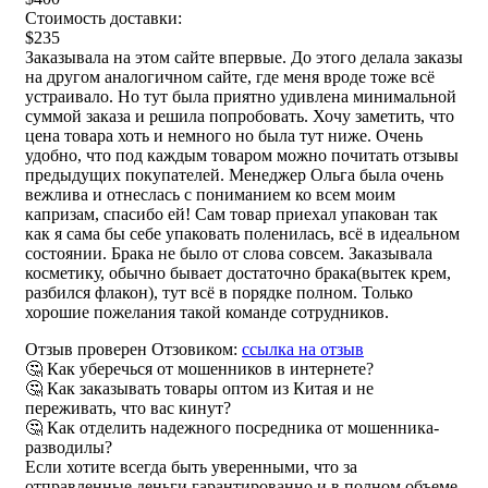
Стоимость доставки:
$235
Заказывала на этом сайте впервые. До этого делала заказы
на другом аналогичном сайте, где меня вроде тоже всё
устраивало. Но тут была приятно удивлена минимальной
суммой заказа и решила попробовать. Хочу заметить, что
цена товара хоть и немного но была тут ниже. Очень
удобно, что под каждым товаром можно почитать отзывы
предыдущих покупателей. Менеджер Ольга была очень
вежлива и отнеслась с пониманием ко всем моим
капризам, спасибо ей! Сам товар приехал упакован так
как я сама бы себе упаковать поленилась, всё в идеальном
состоянии. Брака не было от слова совсем. Заказывала
косметику, обычно бывает достаточно брака(вытек крем,
разбился флакон), тут всё в порядке полном. Только
хорошие пожелания такой команде сотрудников.
Отзыв проверен Отзовиком:
ссылка на отзыв
🤔 Как уберечься от мошенников в интернете?
🤔 Как заказывать товары оптом из Китая и не
переживать, что вас кинут?
🤔 Как отделить надежного посредника от мошенника-
разводилы?
Если хотите всегда быть уверенными, что за
отправленные деньги гарантированно и в полном объеме