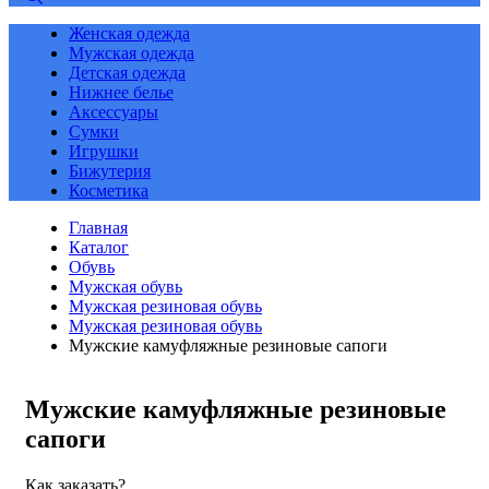
Женская одежда
Мужская одежда
Детская одежда
Нижнее белье
Аксессуары
Сумки
Игрушки
Бижутерия
Косметика
Главная
Каталог
Обувь
Мужская обувь
Мужская резиновая обувь
Мужская резиновая обувь
Мужские камуфляжные резиновые сапоги
Мужские камуфляжные резиновые
сапоги
Как заказать?