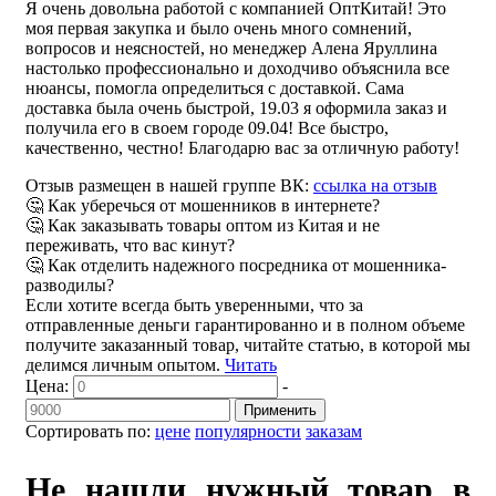
Я очень довольна работой с компанией ОптКитай! Это
моя первая закупка и было очень много сомнений,
вопросов и неясностей, но менеджер Алена Яруллина
настолько профессионально и доходчиво объяснила все
нюансы, помогла определиться с доставкой. Сама
доставка была очень быстрой, 19.03 я оформила заказ и
получила его в своем городе 09.04! Все быстро,
качественно, честно! Благодарю вас за отличную работу!
Отзыв размещен в нашей группе ВК:
ссылка на отзыв
🤔 Как уберечься от мошенников в интернете?
🤔 Как заказывать товары оптом из Китая и не
переживать, что вас кинут?
🤔 Как отделить надежного посредника от мошенника-
разводилы?
Если хотите всегда быть уверенными, что за
отправленные деньги гарантированно и в полном объеме
получите заказанный товар, читайте статью, в которой мы
делимся личным опытом.
Читать
Цена:
-
Применить
Сортировать по:
цене
популярности
заказам
Не нашли нужный товар в