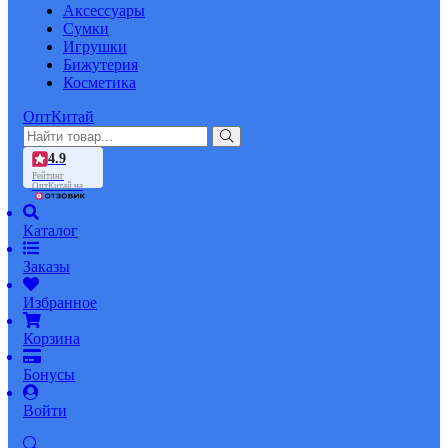
Аксессуары
Сумки
Игрушки
Бижутерия
Косметика
ОптКитай
4.9
Рейтинг
ОптКитай на
Каталог
Заказы
Избранное
Корзина
Бонусы
Войти