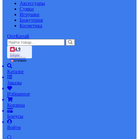
Аксессуары
Сумки
Игрушки
Бижутерия
Косметика
ОптКитай
4.9
Рейтинг
ОптКитай на
Каталог
Заказы
Избранное
Корзина
Бонусы
Войти