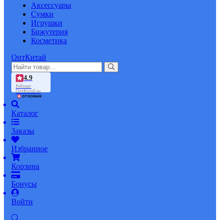
Аксессуары
Сумки
Игрушки
Бижутерия
Косметика
ОптКитай
4.9
Рейтинг
ОптКитай на
Каталог
Заказы
Избранное
Корзина
Бонусы
Войти