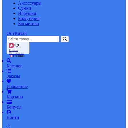
Аксессуары
Сумки
Игрушки
Бижутерия
Косметика
ОптКитай
4.9
Рейтинг
ОптКитай на
Каталог
Заказы
Избранное
Корзина
Бонусы
Войти