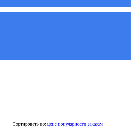
Сортировать по:
цене
популярности
заказам