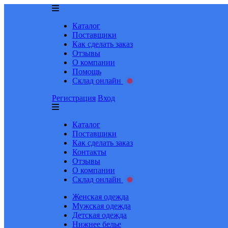
Каталог
Поставщики
Как сделать заказ
Отзывы
О компании
Помощь
Склад онлайн
Регистрация
Вход
Каталог
Поставщики
Как сделать заказ
Контакты
Отзывы
О компании
Склад онлайн
Женская одежда
Мужская одежда
Детская одежда
Нижнее белье