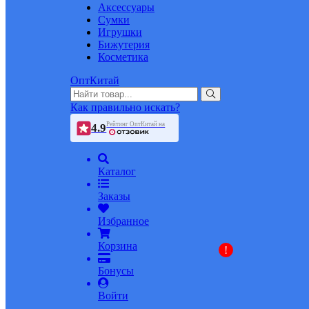
Аксессуары
Сумки
Игрушки
Бижутерия
Косметика
ОптКитай
Как правильно искать?
Рейтинг ОптКитай на
4.9
Каталог
Заказы
Избранное
Корзина
!
Бонусы
Войти