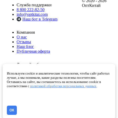
© 2020 - 2026
Служба поддержки
ОптКитай
8 800 222-82-50
info@optkitai.com
Наш бот в Telegram
Компания
О нас
Отзывы
Наш блог
Публичная оферта
Личный кабинет
Мои заказы
Используем cookie и аналитические технологии, чтобы сайт работал
Избранное
лучше, а мы понимали, какие разделы полезны посетителям.
Корзина
Оставаясь на сайте, вы соглашаетесь на использование cookie в
Проверенные поставщики
соответствии с
политикой обработки персональных данных
.
Помощь
Как сделать заказ
Написать директору
ОК