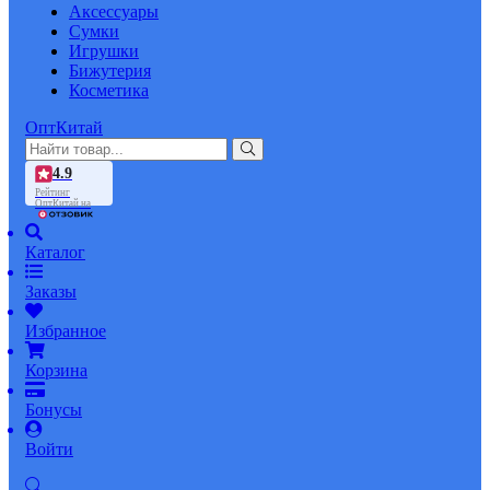
Аксессуары
Сумки
Игрушки
Бижутерия
Косметика
ОптКитай
4.9
Рейтинг
ОптКитай на
Каталог
Заказы
Избранное
Корзина
Бонусы
Войти