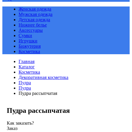
Женская одежда
Мужская одежда
Детская одежда
Нижнее белье
Аксессуары
Сумки
Игрушки
Бижутерия
Косметика
Главная
Каталог
Косметика
Декоративная косметика
Пудра
Пудра
Пудра рассыпчатая
Пудра рассыпчатая
Как заказать?
Заказ