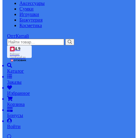
Аксессуары
Сумки
Игрушки
Бижутерия
Косметика
ОптКитай
4.9
Рейтинг
ОптКитай на
Каталог
Заказы
Избранное
Корзина
Бонусы
Войти