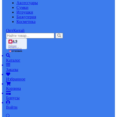
Аксессуары
Сумки
Игрушки
Бижутерия
Косметика
ОптКитай
4.9
Рейтинг
ОптКитай на
Каталог
Заказы
Избранное
Корзина
Бонусы
Войти